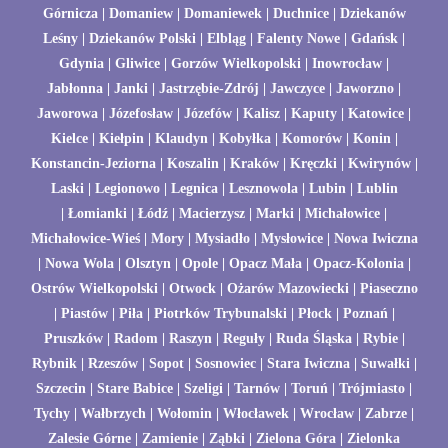
Górnicza
| Domaniew | Domaniewek | Duchnice | Dziekanów
Leśny | Dziekanów Polski |
Elbląg
| Falenty Nowe |
Gdańsk
|
Gdynia
|
Gliwice
|
Gorzów Wielkopolski
|
Inowrocław
|
Jabłonna
|
Janki
|
Jastrzębie-Zdrój
| Jawczyce |
Jaworzno
|
Jaworowa |
Józefosław
|
Józefów
|
Kalisz
| Kaputy |
Katowice
|
Kielce
| Kiełpin | Klaudyn | Kobyłka | Komorów |
Konin
|
Konstancin-Jeziorna |
Koszalin
|
Kraków
| Kręczki | Kwirynów |
Laski
| Legionowo |
Legnica
| Lesznowola |
Lubin
|
Lublin
| Łomianki |
Łódź
| Macierzysz |
Marki
|
Michałowice
|
Michałowice-Wieś
|
Mory
|
Mysiadło
|
Mysłowice
|
Nowa Iwiczna
|
Nowa Wola
|
Olsztyn
|
Opole
|
Opacz Mała
|
Opacz-Kolonia
|
Ostrów Wielkopolski
| Otwock |
Ożarów Mazowiecki
|
Piaseczno
|
Piastów
|
Piła
|
Piotrków Trybunalski
|
Płock
|
Poznań
|
Pruszków
|
Radom
|
Raszyn
| Reguły |
Ruda Śląska
| Rybie |
Rybnik
|
Rzeszów
|
Sopot
|
Sosnowiec
| Stara Iwiczna |
Suwałki
|
Szczecin
| Stare Babice | Szeligi |
Tarnów
|
Toruń
|
Trójmiasto
|
Tychy
|
Wałbrzych
| Wołomin |
Włocławek
|
Wrocław
|
Zabrze
|
Zalesie Górne | Zamienie |
Ząbki
|
Zielona Góra
|
Zielonka