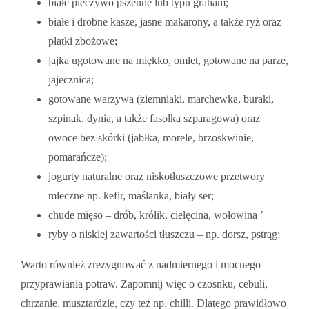
białe pieczywo pszenne lub typu graham;
białe i drobne kasze, jasne makarony, a także ryż oraz
płatki zbożowe;
jajka ugotowane na miękko, omlet, gotowane na parze,
jajecznica;
gotowane warzywa (ziemniaki, marchewka, buraki,
szpinak, dynia, a także fasolka szparagowa) oraz
owoce bez skórki (jabłka, morele, brzoskwinie,
pomarańcze);
jogurty naturalne oraz niskotłuszczowe przetwory
mleczne np. kefir, maślanka, biały ser;
chude mięso – drób, królik, cielęcina, wołowina ’
ryby o niskiej zawartości tłuszczu – np. dorsz, pstrąg;
Warto również zrezygnować z nadmiernego i mocnego
przyprawiania potraw. Zapomnij więc o czosnku, cebuli,
chrzanie, musztardzie, czy też np. chilli. Dlatego prawidłowo