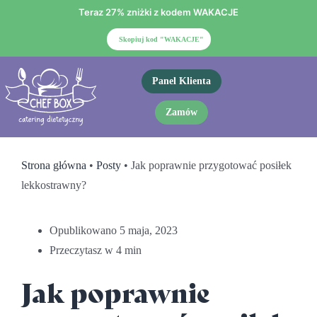
Przejdź
Teraz 27% zniżki z kodem WAKACJE
do
Skopiuj kod "WAKACJE"
zawartości
Panel Klienta
Togg
Zamów
Navi
Strona główna
•
Posty
•
Jak poprawnie przygotować posiłek
lekkostrawny?
Opublikowano 5 maja, 2023
Przeczytasz w 4 min
Jak poprawnie