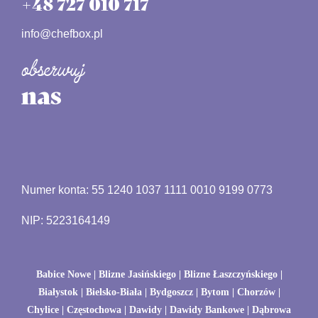
+48 727 010 717
info@chefbox.pl
obserwuj
nas
Numer konta: 55 1240 1037 1111 0010 9199 0773
NIP: 5223164149
Babice Nowe
| Blizne Jasińskiego | Blizne Łaszczyńskiego |
Białystok
|
Bielsko-Biała
|
Bydgoszcz
|
Bytom
|
Chorzów
|
Chylice |
Częstochowa
| Dawidy | Dawidy Bankowe |
Dąbrowa