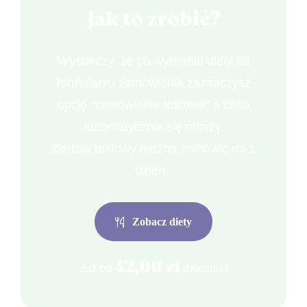
Jak to zrobić?
Wystarczy, że po wybraniu diety na
formularzu zamówienia zaznaczysz
opcję “zamówienie testowe” a cena
automatycznie się obniży.
Zestaw testowy można zamówić na 1
dzień.
Zobacz diety
42,00 zł
Już od
dziennie!